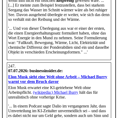
wenn ihm nicht ein bisschen
langweilig
gewesen wäre. ...'
[...] Er meinte zum Beispiel festzustellen, dass bei starkem
Seegang das Wasser im Schnitt wärmer wäre als bei ruhiger
See. Davon ausgehend überlegte er weiter, wie sich das denn
so verhält mit der Reibung und der Wärme.
'... Und von dieser Überlegung aus war er einer der ersten,
die einen Energieerhaltungssatz formuliert haben, ohne das
Wort Energie in den Mund zu nehmen. Seine Formulierung
war: "Fallkraft, Bewegung, Wärme, Licht, Elektrizität und
chemische Differenz der Ponderabilien sind ein und dasselbe
Objekt in verschieden Erscheinungsformen." ...'
07.07.2026
: businessinsider.de:
Elon Musk sieht eine Welt ohne Arbeit – Michael Burry
warnt vor dem Bruch davor
Elon Musk erwartet eine KI-getriebene Welt ohne
Arbeitspflicht.
(wikipedia:) Michael Burry
hält das für
unrealistisch ohne vorherige Krise.
'... In einem Podcast sagte Dalio im vergangenen Jahr, dass
Umverteilung im KI-Zeitalter unvermeidlich sei – und dass
es dabei nicht nur um Geld gehe, sondern auch um Sinn und