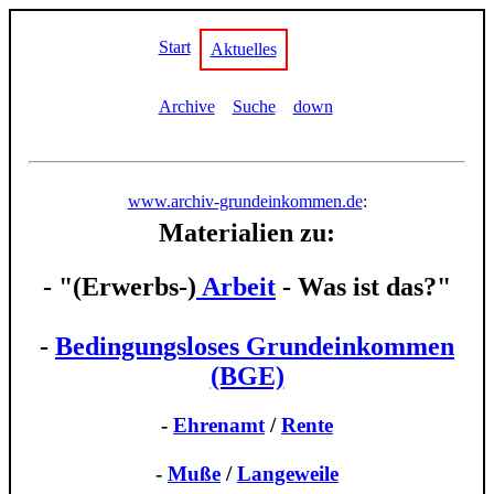
Start
Aktuelles
Archive
Suche
down
www.archiv-grundeinkommen.de
:
Materialien zu:
- "(Erwerbs-)
Arbeit
- Was ist das?"
-
Bedingungsloses Grundeinkommen
(BGE)
-
Ehrenamt
/
Rente
-
Muße
/
Langeweile