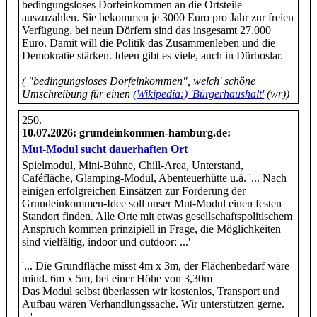
bedingungsloses Dorfeinkommen an die Ortsteile
auszuzahlen. Sie bekommen je 3000 Euro pro Jahr zur freien
Verfügung, bei neun Dörfern sind das insgesamt 27.000
Euro. Damit will die Politik das Zusammenleben und die
Demokratie stärken. Ideen gibt es viele, auch in Dürboslar.
( "bedingungsloses Dorfeinkommen", welch' schöne
Umschreibung für einen
(Wikipedia:) 'Bürgerhaushalt'
(wr))
10.07.2026
: grundeinkommen-hamburg.de:
Mut-Modul sucht dauerhaften Ort
Spielmodul, Mini-Bühne, Chill-Area, Unterstand,
Caféfläche, Glamping-Modul, Abenteuerhütte u.ä. '... Nach
einigen erfolgreichen Einsätzen zur Förderung der
Grundeinkommen-Idee soll unser Mut-Modul einen festen
Standort finden. Alle Orte mit etwas gesellschaftspolitischem
Anspruch kommen prinzipiell in Frage, die Möglichkeiten
sind vielfältig, indoor und outdoor: ...'
'... Die Grundfläche misst 4m x 3m, der Flächenbedarf wäre
mind. 6m x 5m, bei einer Höhe von 3,30m
Das Modul selbst überlassen wir kostenlos, Transport und
Aufbau wären Verhandlungssache. Wir unterstützen gerne.
...'