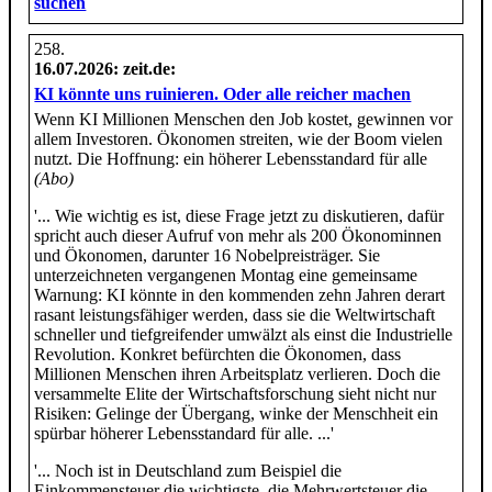
suchen
16.07.2026
: zeit.de:
KI könnte uns ruinieren. Oder alle reicher machen
Wenn KI Millionen Menschen den Job kostet, gewinnen vor
allem Investoren. Ökonomen streiten, wie der Boom vielen
nutzt. Die Hoffnung: ein höherer Lebensstandard für alle
(Abo)
'... Wie wichtig es ist, diese Frage jetzt zu diskutieren, dafür
spricht auch dieser Aufruf von mehr als 200 Ökonominnen
und Ökonomen, darunter 16 Nobelpreisträger. Sie
unterzeichneten vergangenen Montag eine gemeinsame
Warnung: KI könnte in den kommenden zehn Jahren derart
rasant leistungsfähiger werden, dass sie die Weltwirtschaft
schneller und tiefgreifender umwälzt als einst die Industrielle
Revolution. Konkret befürchten die Ökonomen, dass
Millionen Menschen ihren Arbeitsplatz verlieren. Doch die
versammelte Elite der Wirtschaftsforschung sieht nicht nur
Risiken: Gelinge der Übergang, winke der Menschheit ein
spürbar höherer Lebensstandard für alle. ...'
'... Noch ist in Deutschland zum Beispiel die
Einkommensteuer die wichtigste, die Mehrwertsteuer die