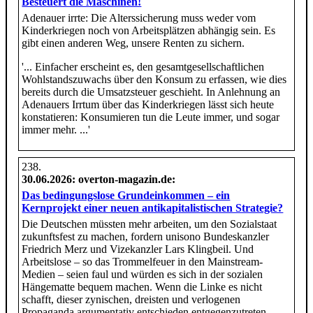
Besteuert die Maschinen!
Adenauer irrte: Die Alterssicherung muss weder vom
Kinderkriegen noch von Arbeitsplätzen abhängig sein. Es
gibt einen anderen Weg, unsere Renten zu sichern.
'... Einfacher erscheint es, den gesamtgesellschaftlichen
Wohlstandszuwachs über den Konsum zu erfassen, wie dies
bereits durch die Umsatzsteuer geschieht. In Anlehnung an
Adenauers Irrtum über das Kinderkriegen lässt sich heute
konstatieren: Konsumieren tun die Leute immer, und sogar
immer mehr. ...'
30.06.2026
: overton-magazin.de:
Das bedingungslose Grundeinkommen – ein
Kernprojekt einer neuen antikapitalistischen Strategie?
Die Deutschen müssten mehr arbeiten, um den Sozialstaat
zukunftsfest zu machen, fordern unisono Bundeskanzler
Friedrich Merz und Vizekanzler Lars Klingbeil. Und
Arbeitslose – so das Trommelfeuer in den Mainstream-
Medien – seien faul und würden es sich in der sozialen
Hängematte bequem machen. Wenn die Linke es nicht
schafft, dieser zynischen, dreisten und verlogenen
Propaganda argumentativ entschieden entgegenzutreten,