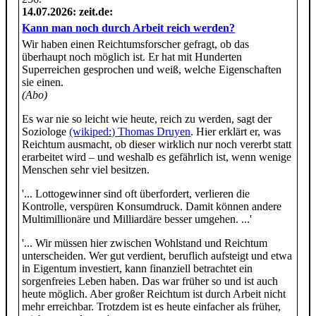
14.07.2026
: zeit.de:
Kann man noch durch Arbeit reich werden?
Wir haben einen Reichtumsforscher gefragt, ob das
überhaupt noch möglich ist. Er hat mit Hunderten
Superreichen gesprochen und weiß, welche Eigenschaften
sie einen.
(Abo)
Es war nie so leicht wie heute, reich zu werden, sagt der
Soziologe
(wikiped:) Thomas Druyen
. Hier erklärt er, was
Reichtum ausmacht, ob dieser wirklich nur noch vererbt statt
erarbeitet wird – und weshalb es gefährlich ist, wenn wenige
Menschen sehr viel besitzen.
'... Lottogewinner sind oft überfordert, verlieren die
Kontrolle, verspüren Konsumdruck. Damit können andere
Multimillionäre und Milliardäre besser umgehen. ...'
'... Wir müssen hier zwischen Wohlstand und Reichtum
unterscheiden. Wer gut verdient, beruflich aufsteigt und etwa
in Eigentum investiert, kann finanziell betrachtet ein
sorgenfreies Leben haben. Das war früher so und ist auch
heute möglich. Aber großer Reichtum ist durch Arbeit nicht
mehr erreichbar. Trotzdem ist es heute einfacher als früher,