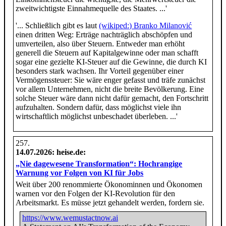
zweitwichtigste Einnahmequelle des Staates. ...'
'... Schließlich gibt es laut
(wikiped:) Branko Milanović
einen dritten Weg: Erträge nachträglich abschöpfen und
umverteilen, also über Steuern. Entweder man erhöht
generell die Steuern auf Kapitalgewinne oder man schafft
sogar eine gezielte KI‑Steuer auf die Gewinne, die durch KI
besonders stark wachsen. Ihr Vorteil gegenüber einer
Vermögenssteuer: Sie wäre enger gefasst und träfe zunächst
vor allem Unternehmen, nicht die breite Bevölkerung. Eine
solche Steuer wäre dann nicht dafür gemacht, den Fortschritt
aufzuhalten. Sondern dafür, dass möglichst viele ihn
wirtschaftlich möglichst unbeschadet überleben. ...'
14.07.2026
: heise.de:
„Nie dagewesene Transformation“: Hochrangige
Warnung vor Folgen von KI für Jobs
Weit über 200 renommierte Ökonominnen und Ökonomen
warnen vor den Folgen der KI-Revolution für den
Arbeitsmarkt. Es müsse jetzt gehandelt werden, fordern sie.
https://www.wemustactnow.ai