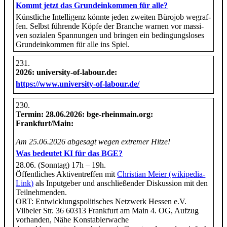
Kommt jetzt das Grund­ein­kom­men für alle?
Künst­li­che Intel­li­genz könnte jeden zwei­ten Büro­job weg­raf­
fen. Selbst füh­rende Köpfe der Bran­che war­nen vor mas­si­
ven sozia­len Span­nun­gen und brin­gen ein bedin­gungs­lo­ses
Grund­ein­kom­men für alle ins Spiel.
2026
: university-of-labour.de:
https://www.university-of-labour.de/
Termin:
28.06.2026
: bge-rheinmain.org:
Frankfurt/Main:
Am 25.06.2026 abgesagt wegen extremer Hitze!
Was bedeutet KI für das BGE?
28.06. (Sonntag) 17h – 19h.
Öffentliches Aktiventreffen mit
Christian Meier (wikipedia-
Link)
als Inputgeber und anschließender Diskussion mit den
Teilnehmenden.
ORT: Entwicklungspolitisches Netzwerk Hessen e.V.
Vilbeler Str. 36 60313 Frankfurt am Main 4. OG, Aufzug
vorhanden, Nähe Konstablerwache