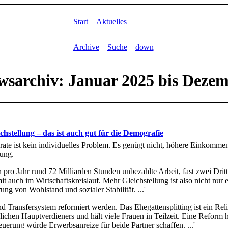
Start
Aktuelles
Archive
Suche
down
sarchiv: Januar 2025 bis Dezem
hstellung – das ist auch gut für die Demografie
ate ist kein individuelles Problem. Es genügt nicht, höhere Einkommen 
lung.
en pro Jahr rund 72 Milliarden Stunden unbezahlte Arbeit, fast zwei Drit
t auch im Wirtschaftskreislauf. Mehr Gleichstellung ist also nicht nur 
ung von Wohlstand und sozialer Stabilität. ...'
und Transfersystem reformiert werden. Das Ehegattensplitting ist ein Rel
ichen Hauptverdieners und hält viele Frauen in Teilzeit. Eine Reform h
euerung würde Erwerbsanreize für beide Partner schaffen. ...'