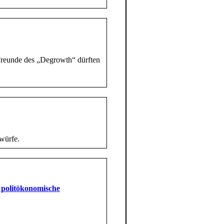
 Freunde des „Degrowth“ dürften
würfe.
 politökonomische