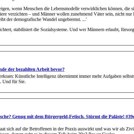
 steigen, wenn Menschen die Lebensmodelle verwirklichen können, die s
iere verzichten – und Männer wollen zunehmend Väter sein, nicht nur 
eibt der demografische Wandel ungebremst. ...'
ichtert, stabilisiert die Sozialsysteme. Und wer Männern erlaubt, fürsorg
de der bezahlten Arbeit bevor?
rkram: Künstliche Intelligenz übernimmt immer mehr Aufgaben selbsts
 Und für Sie.
asche? Genug mit dem Bürgergeld-Fetisch. Stürmt die Paläste! #39
aat sich auf die Betroffenen in der Praxis auswirkt und was wir als Ziv