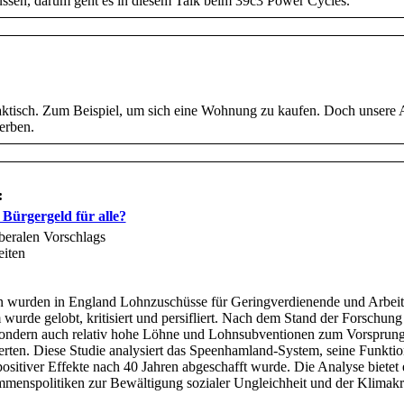
müssen, darum geht es in diesem Talk beim 39c3 Power Cycles.
praktisch. Zum Beispiel, um sich eine Wohnung zu kaufen. Doch unsere A
erben.
:
 Bürgergeld für alle?
beralen Vorschlags
eiten
n wurden in England Lohnzuschüsse für Geringverdienende und Arbeitsl
rde gelobt, kritisiert und persifliert. Nach dem Stand der Forschung 
sondern auch relativ hohe Löhne und Lohnsubventionen zum Vorsprung d
igerten. Diese Studie analysiert das Speenhamland-System, seine Funkt
ositiver Effekte nach 40 Jahren abgeschafft wurde. Die Analyse bietet e
menspolitiken zur Bewältigung sozialer Ungleichheit und der Klimakr